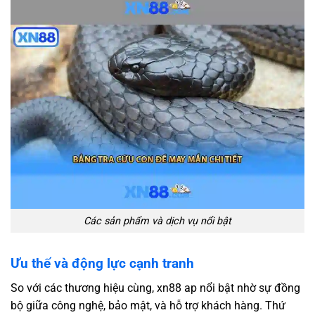
Các sản phẩm và dịch vụ nổi bật
Ưu thế và động lực cạnh tranh
So với các thương hiệu cùng, xn88 ap nổi bật nhờ sự đồng
bộ giữa công nghệ, bảo mật, và hỗ trợ khách hàng. Thứ