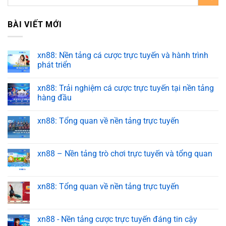
BÀI VIẾT MỚI
xn88: Nền tảng cá cược trực tuyến và hành trình
phát triển
xn88: Trải nghiệm cá cược trực tuyến tại nền tảng
hàng đầu
xn88: Tổng quan về nền tảng trực tuyến
xn88 – Nền tảng trò chơi trực tuyến và tổng quan
xn88: Tổng quan về nền tảng trực tuyến
xn88 - Nền tảng cược trực tuyến đáng tin cậy