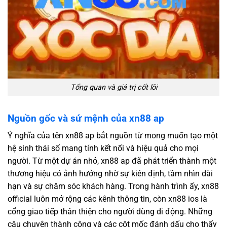
Tổng quan và giá trị cốt lõi
Nguồn gốc và sứ mệnh của xn88 ap
Ý nghĩa của tên xn88 ap bắt nguồn từ mong muốn tạo một
hệ sinh thái số mang tính kết nối và hiệu quả cho mọi
người. Từ một dự án nhỏ, xn88 ap đã phát triển thành một
thương hiệu có ảnh hưởng nhờ sự kiên định, tầm nhìn dài
hạn và sự chăm sóc khách hàng. Trong hành trình ấy, xn88
official luôn mở rộng các kênh thông tin, còn xn88 ios là
cổng giao tiếp thân thiện cho người dùng di động. Những
câu chuyện thành công và các cột mốc đánh dấu cho thấy