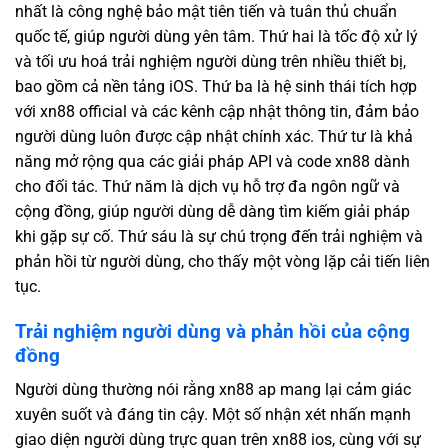
nhất là công nghệ bảo mật tiên tiến và tuân thủ chuẩn
quốc tế, giúp người dùng yên tâm. Thứ hai là tốc độ xử lý
và tối ưu hoá trải nghiệm người dùng trên nhiều thiết bị,
bao gồm cả nền tảng iOS. Thứ ba là hệ sinh thái tích hợp
với xn88 official và các kênh cập nhật thông tin, đảm bảo
người dùng luôn được cập nhật chính xác. Thứ tư là khả
năng mở rộng qua các giải pháp API và code xn88 dành
cho đối tác. Thứ năm là dịch vụ hỗ trợ đa ngôn ngữ và
cộng đồng, giúp người dùng dễ dàng tìm kiếm giải pháp
khi gặp sự cố. Thứ sáu là sự chú trọng đến trải nghiệm và
phản hồi từ người dùng, cho thấy một vòng lặp cải tiến liên
tục.
Trải nghiệm người dùng và phản hồi của cộng
đồng
Người dùng thường nói rằng xn88 ap mang lại cảm giác
xuyên suốt và đáng tin cậy. Một số nhận xét nhấn mạnh
giao diện người dùng trực quan trên xn88 ios, cùng với sự