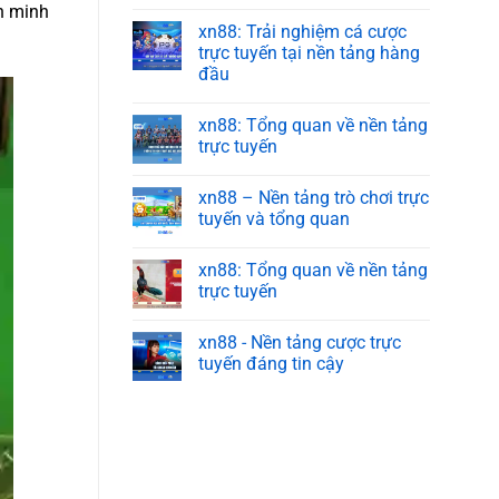
nh minh
xn88: Trải nghiệm cá cược
trực tuyến tại nền tảng hàng
đầu
xn88: Tổng quan về nền tảng
trực tuyến
xn88 – Nền tảng trò chơi trực
tuyến và tổng quan
xn88: Tổng quan về nền tảng
trực tuyến
xn88 - Nền tảng cược trực
tuyến đáng tin cậy