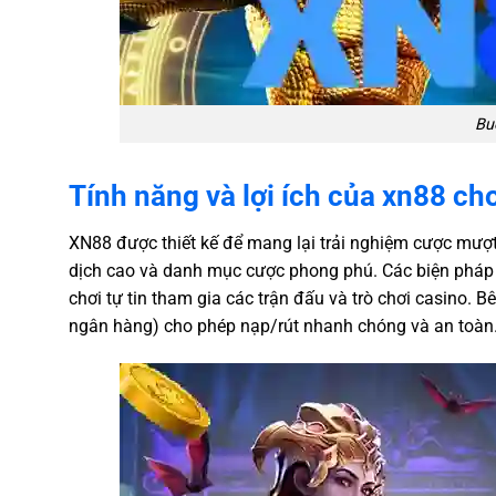
Bu
Tính năng và lợi ích của xn88 ch
XN88 được thiết kế để mang lại trải nghiệm cược mượt 
dịch cao và danh mục cược phong phú. Các biện pháp b
chơi tự tin tham gia các trận đấu và trò chơi casino. 
ngân hàng) cho phép nạp/rút nhanh chóng và an toàn