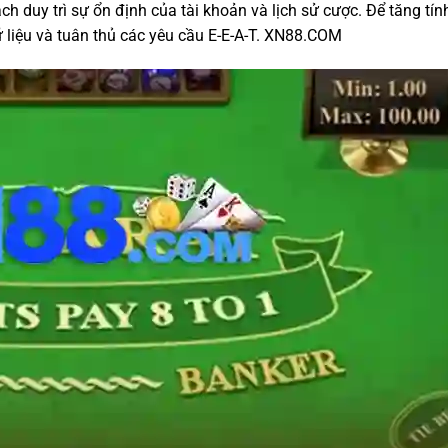
h duy trì sự ổn định của tài khoản và lịch sử cược. Để tăng tí
ữ liệu và tuân thủ các yêu cầu E-E-A-T. XN88.COM