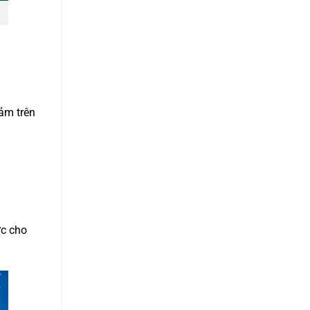
ảm trên
ực cho