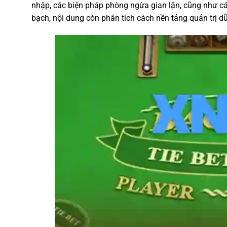
nhập, các biện pháp phòng ngừa gian lận, cũng như các
bạch, nội dung còn phân tích cách nền tảng quản trị d