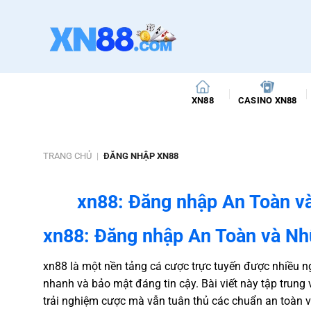
Chuyển
đến
nội
dung
XN88
CASINO XN88
TRANG CHỦ
|
ĐĂNG NHẬP XN88
xn88: Đăng nhập An Toàn v
xn88: Đăng nhập An Toàn và Nh
xn88 là một nền tảng cá cược trực tuyến được nhiều n
nhanh và bảo mật đáng tin cậy. Bài viết này tập trung
trải nghiệm cược mà vẫn tuân thủ các chuẩn an toàn 