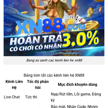
Bang so sanh cac kenh lien he xn88
Bảng tóm tắt các kênh liên hệ XN88
Kênh Liên
Tốc độ phản
Mục đích khuyên dùng
Hệ
hồi
Nạp/Rút tiền, Lỗi game, Đăng
Live Chat
Tức thì
ký
Bảo mật, Nhận Code, Nhóm