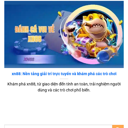
xn88: Nền tảng giải trí trực tuyến và khám phá các trò chơi
Khám phá xn88, từ giao diện đến tính an toàn, trải nghiệm người
dùng và các trò chơi phổ biến.