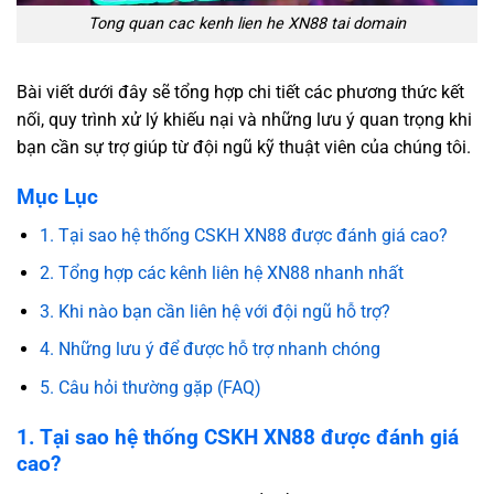
Tong quan cac kenh lien he XN88 tai domain
Bài viết dưới đây sẽ tổng hợp chi tiết các phương thức kết
nối, quy trình xử lý khiếu nại và những lưu ý quan trọng khi
bạn cần sự trợ giúp từ đội ngũ kỹ thuật viên của chúng tôi.
Mục Lục
1. Tại sao hệ thống CSKH XN88 được đánh giá cao?
2. Tổng hợp các kênh liên hệ XN88 nhanh nhất
3. Khi nào bạn cần liên hệ với đội ngũ hỗ trợ?
4. Những lưu ý để được hỗ trợ nhanh chóng
5. Câu hỏi thường gặp (FAQ)
1. Tại sao hệ thống CSKH XN88 được đánh giá
cao?