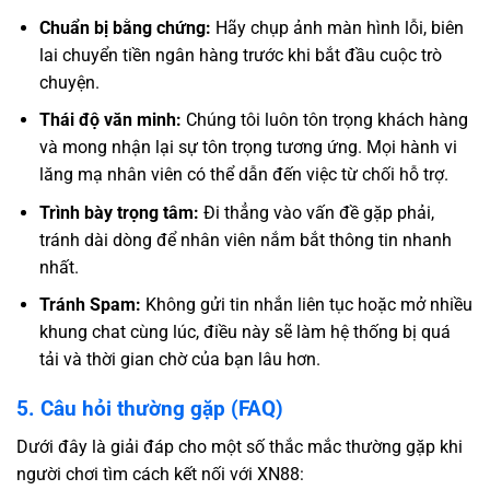
Chuẩn bị bằng chứng:
Hãy chụp ảnh màn hình lỗi, biên
lai chuyển tiền ngân hàng trước khi bắt đầu cuộc trò
chuyện.
Thái độ văn minh:
Chúng tôi luôn tôn trọng khách hàng
và mong nhận lại sự tôn trọng tương ứng. Mọi hành vi
lăng mạ nhân viên có thể dẫn đến việc từ chối hỗ trợ.
Trình bày trọng tâm:
Đi thẳng vào vấn đề gặp phải,
tránh dài dòng để nhân viên nắm bắt thông tin nhanh
nhất.
Tránh Spam:
Không gửi tin nhắn liên tục hoặc mở nhiều
khung chat cùng lúc, điều này sẽ làm hệ thống bị quá
tải và thời gian chờ của bạn lâu hơn.
5. Câu hỏi thường gặp (FAQ)
Dưới đây là giải đáp cho một số thắc mắc thường gặp khi
người chơi tìm cách kết nối với XN88: