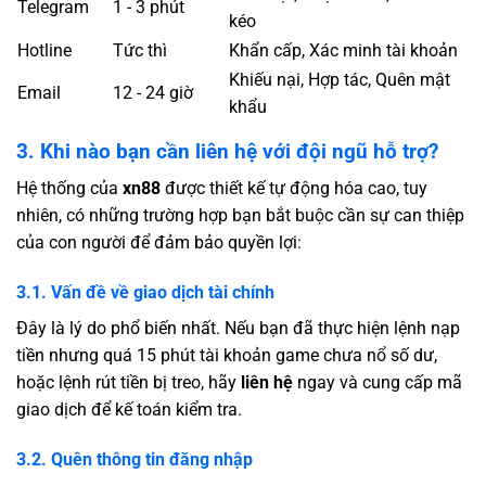
Telegram
1 - 3 phút
kéo
Hotline
Tức thì
Khẩn cấp, Xác minh tài khoản
Khiếu nại, Hợp tác, Quên mật
Email
12 - 24 giờ
khẩu
3. Khi nào bạn cần liên hệ với đội ngũ hỗ trợ?
Hệ thống của
xn88
được thiết kế tự động hóa cao, tuy
nhiên, có những trường hợp bạn bắt buộc cần sự can thiệp
của con người để đảm bảo quyền lợi:
3.1. Vấn đề về giao dịch tài chính
Đây là lý do phổ biến nhất. Nếu bạn đã thực hiện lệnh nạp
tiền nhưng quá 15 phút tài khoản game chưa nổ số dư,
hoặc lệnh rút tiền bị treo, hãy
liên hệ
ngay và cung cấp mã
giao dịch để kế toán kiểm tra.
3.2. Quên thông tin đăng nhập