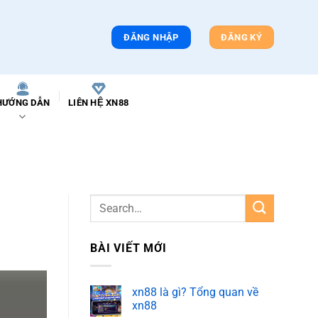
ĐĂNG NHẬP
ĐĂNG KÝ
HƯỚNG DẪN
LIÊN HỆ XN88
BÀI VIẾT MỚI
xn88 là gì? Tổng quan về
xn88