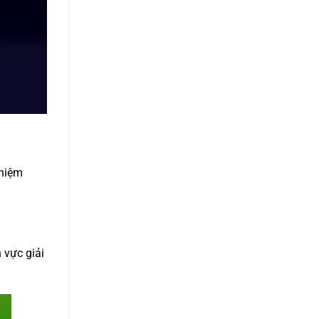
ghiệm
 vực giải
.