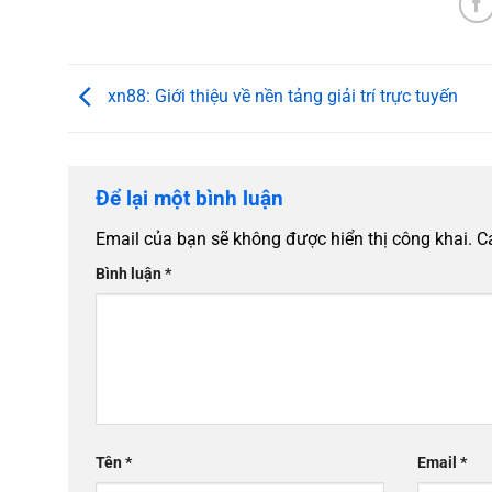
xn88: Giới thiệu về nền tảng giải trí trực tuyến
Để lại một bình luận
Email của bạn sẽ không được hiển thị công khai.
C
Bình luận
*
Tên
*
Email
*