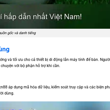
uồn gốc và danh tiếng
dùng
ớng và tối ưu cho cả thiết bị di động lẫn máy tính để bàn. Ngườ
 chuyện với bộ phận hỗ trợ khi cần.
xn88 áp dụng mã hóa dữ liệu, kiểm soát truy cập và các biện p
ời dùng.