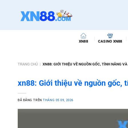
Chuyển
đến
nội
dung
XN88
CASINO XN88
TRANG CHỦ
|
XN88: GIỚI THIỆU VỀ NGUỒN GỐC, TÍNH NĂNG V
xn88: Giới thiệu về nguồn gốc, 
ĐÃ ĐĂNG TRÊN
THÁNG 05 09, 2026