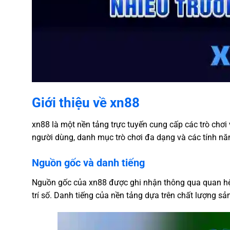
Giới thiệu về xn88
xn88 là một nền tảng trực tuyến cung cấp các trò chơi 
người dùng, danh mục trò chơi đa dạng và các tính nă
Nguồn gốc và danh tiếng
Nguồn gốc của xn88 được ghi nhận thông qua quan hệ đ
trí số. Danh tiếng của nền tảng dựa trên chất lượng sả