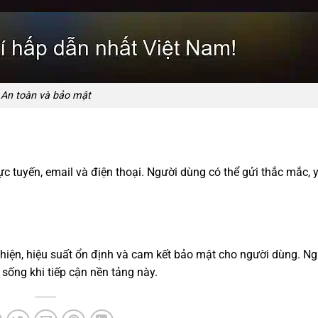
An toàn và bảo mật
c tuyến, email và điện thoại. Người dùng có thể gửi thắc mắc, 
n thiện, hiệu suất ổn định và cam kết bảo mật cho người dùng. Ng
 sống khi tiếp cận nền tảng này.