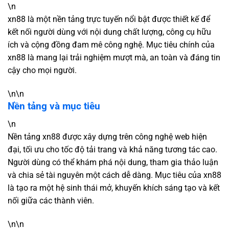
\n
xn88 là một nền tảng trực tuyến nổi bật được thiết kế để
kết nối người dùng với nội dung chất lượng, công cụ hữu
ích và cộng đồng đam mê công nghệ. Mục tiêu chính của
xn88 là mang lại trải nghiệm mượt mà, an toàn và đáng tin
cậy cho mọi người.
\n\n
Nền tảng và mục tiêu
\n
Nền tảng xn88 được xây dựng trên công nghệ web hiện
đại, tối ưu cho tốc độ tải trang và khả năng tương tác cao.
Người dùng có thể khám phá nội dung, tham gia thảo luận
và chia sẻ tài nguyên một cách dễ dàng. Mục tiêu của xn88
là tạo ra một hệ sinh thái mở, khuyến khích sáng tạo và kết
nối giữa các thành viên.
\n\n