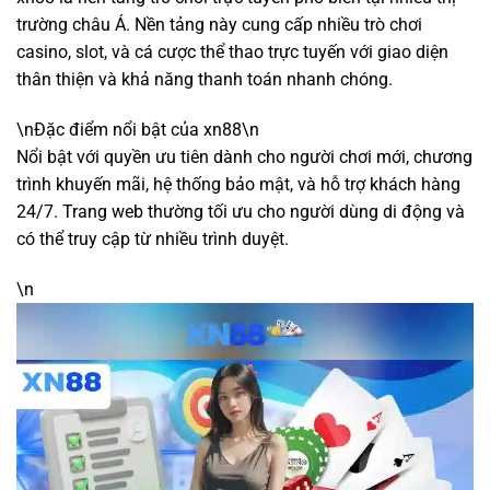
trường châu Á. Nền tảng này cung cấp nhiều trò chơi
casino, slot, và cá cược thể thao trực tuyến với giao diện
thân thiện và khả năng thanh toán nhanh chóng.
\n
Đặc điểm nổi bật của xn88
\n
Nổi bật với quyền ưu tiên dành cho người chơi mới, chương
trình khuyến mãi, hệ thống bảo mật, và hỗ trợ khách hàng
24/7. Trang web thường tối ưu cho người dùng di động và
có thể truy cập từ nhiều trình duyệt.
\n