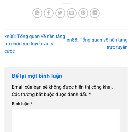
xn88: Tổng quan về nền tảng
xn88: Tổng quan về nền tảng
trò chơi trực tuyến và cá
trực tuyến
cược
Để lại một bình luận
Email của bạn sẽ không được hiển thị công khai.
Các trường bắt buộc được đánh dấu
*
Bình luận
*