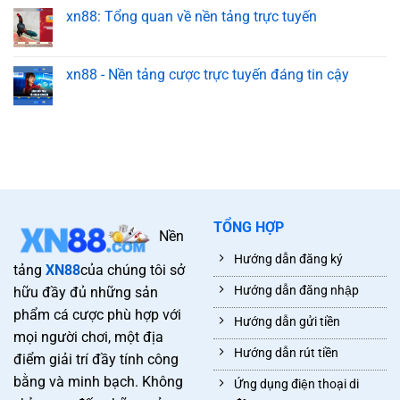
xn88: Tổng quan về nền tảng trực tuyến
xn88 - Nền tảng cược trực tuyến đáng tin cậy
TỔNG HỢP
Nền
Hướng dẫn đăng ký
tảng
XN88
của chúng tôi sở
Hướng dẫn đăng nhập
hữu đầy đủ những sản
phẩm cá cược phù hợp với
Hướng dẫn gửi tiền
mọi người chơi, một địa
Hướng dẫn rút tiền
điểm giải trí đầy tính công
bằng và minh bạch. Không
Ứng dụng điện thoại di