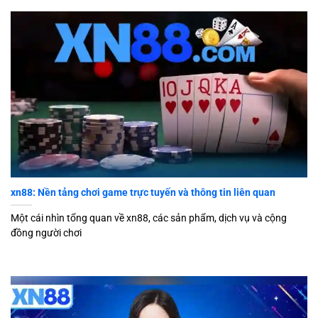
xn88: Nền tảng chơi game trực tuyến và thông tin liên quan
Một cái nhìn tổng quan về xn88, các sản phẩm, dịch vụ và cộng
đồng người chơi