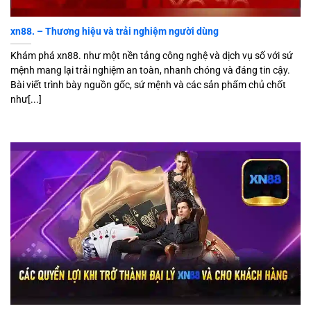
xn88. – Thương hiệu và trải nghiệm người dùng
Khám phá xn88. như một nền tảng công nghệ và dịch vụ số với sứ
mệnh mang lại trải nghiệm an toàn, nhanh chóng và đáng tin cậy.
Bài viết trình bày nguồn gốc, sứ mệnh và các sản phẩm chủ chốt
như[...]