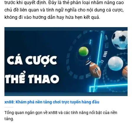
trước khi quyết định. Đây là thẻ phân loại nhằm nâng cao
chủ đề liên quan và tính ngữ nghĩa cho nội dung cá cược,
không đi vào hướng dẫn hay hứa hẹn kết quả.
xn88: Khám phá nền tảng chơi trực tuyến hàng đầu
Tổng quan ngắn gọn về xn88 và các tính năng nổi bật của nền
tảng.