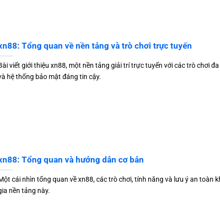
xn88: Tổng quan về nền tảng và trò chơi trực tuyến
Bài viết giới thiệu xn88, một nền tảng giải trí trực tuyến với các trò chơi đ
và hệ thống bảo mật đáng tin cậy.
xn88: Tổng quan và hướng dẫn cơ bản
Một cái nhìn tổng quan về xn88, các trò chơi, tính năng và lưu ý an toàn 
gia nền tảng này.