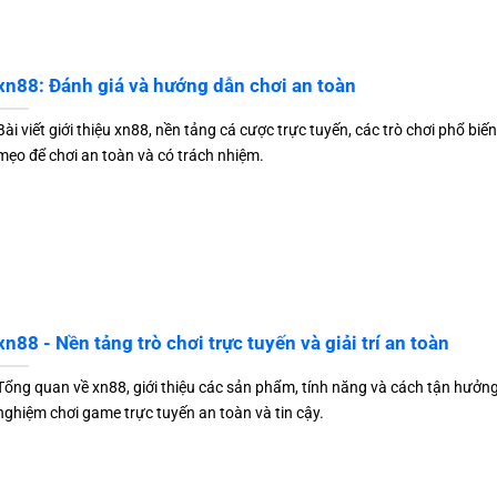
xn88: Đánh giá và hướng dẫn chơi an toàn
Bài viết giới thiệu xn88, nền tảng cá cược trực tuyến, các trò chơi phổ biến
mẹo để chơi an toàn và có trách nhiệm.
xn88 - Nền tảng trò chơi trực tuyến và giải trí an toàn
Tổng quan về xn88, giới thiệu các sản phẩm, tính năng và cách tận hưởng
nghiệm chơi game trực tuyến an toàn và tin cậy.