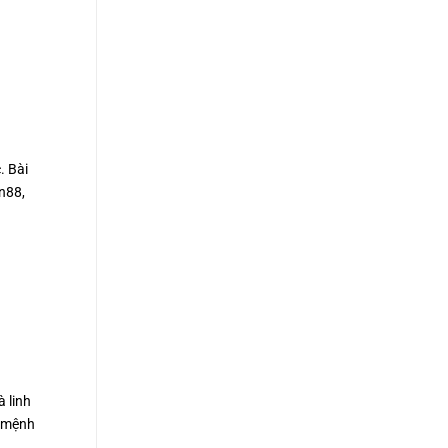
. Bài
n88,
à linh
ứ mệnh