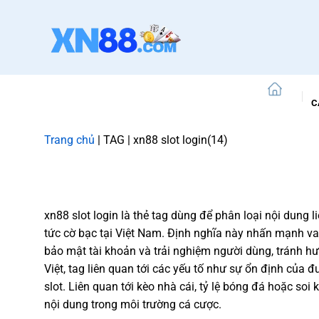
Chuyển
đến
nội
dung
C
Trang chủ
|
TAG
|
xn88 slot login(14)
xn88 slot login là thẻ tag dùng để phân loại nội dung l
tức cờ bạc tại Việt Nam. Định nghĩa này nhấn mạnh vai
bảo mật tài khoản và trải nghiệm người dùng, tránh h
Việt, tag liên quan tới các yếu tố như sự ổn định của đ
slot. Liên quan tới kèo nhà cái, tỷ lệ bóng đá hoặc soi 
nội dung trong môi trường cá cược.