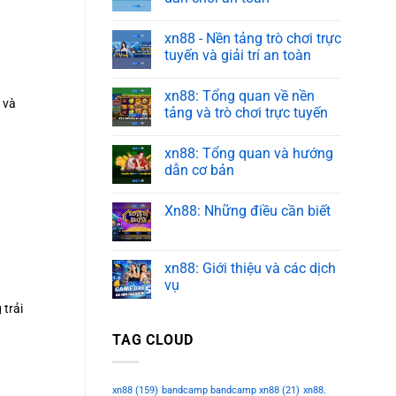
xn88 - Nền tảng trò chơi trực
tuyến và giải trí an toàn
xn88: Tổng quan về nền
 và
tảng và trò chơi trực tuyến
xn88: Tổng quan và hướng
dẫn cơ bản
Xn88: Những điều cần biết
xn88: Giới thiệu và các dịch
vụ
 trải
TAG CLOUD
xn88 (159)
bandcamp bandcamp xn88 (21)
xn88.