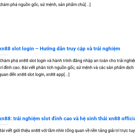
khám phá nguồn gốc, sứ mệnh, sản phẩm chủ[...]
xn88 slot login – Hướng dẫn truy cập và trải nghiệm
Khám phá xn88 slot login và hành trình đăng nhập an toàn cho trải nghiệ
trí đỉnh cao. Bài viết phân tích nguồn gốc, sứ mệnh và các sản phẩm dịch 
quan đến xn88 slot login, xn88 app[...]
xn88: trải nghiệm slot đỉnh cao và hệ sinh thái xn88 offici
Bài viết giới thiệu xn88 với tầm nhìn tổng quan về nền tảng giải trí trực tuy