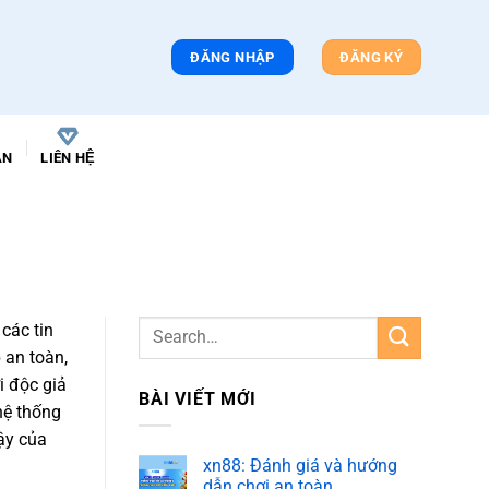
ĐĂNG NHẬP
ĐĂNG KÝ
̃N
LIÊN HỆ
các tin
 an toàn,
i độc giả
BÀI VIẾT MỚI
 hệ thống
ậy của
xn88: Đánh giá và hướng
dẫn chơi an toàn