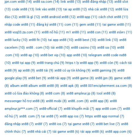
jpn.com xn88 (14)
xn88 sa.com (14)
link xn88 (13)
xn88 đăng nhập (13)
xn88 slot
(13)
code xn88 (13)
link vào xn88 (13)
tai ap xn88 (12)
nhà cái xn88 (12)
xn88 lừa
đảo (12)
xn88 là gì (12)
xn88 android xn88 (12)
xn88-app (11)
cách chơi xn88 (11)
nhập code xn88 (11)
đăng ký xn88 (11)
com (11)
gem xn88 (11)
tai game xn88 (11)
xn88 voq33.za.com (11)
xn88 nổ hũ (11)
m1 xn88 (11)
xn88 con (11)
xn88 สมัคร (11)
xn88 lucky (10)
xn88 fit (10)
tai app xn88 (10)
xn88 best (10)
xn88 link (10)
xn88
cacelem (10)
xn88 . com (10)
tải xn88 (10)
xn88 casino (10)
xn88 sa (10)
xn88
.com (10)
xn88 ap (10)
xn88 bet vip (10)
app xn88 (10)
telegram xn88 code nx88
(10)
xn88 tại app (9)
xn88 trang chủ (9)
https t ly xn88 app (9)
xn88 còn (9)
cách tải
xn88 (9)
ap xn88 (9)
xn88 tải (9)
xn88 có uy tín không (9)
xn88 gaming (9)
xn88
google play (9)
xn88 bet (9)
xn88 tải app (9)
xn88 game (8)
xn88 jpn (8)
game xn88
(8)
album xn88 album xn88 xn88 (8)
xn88 apk (8)
xn88 001encipherment.sa.com (8)
xn88 có lừa đảo không (8)
xn88 com (8)
xn88 ampleur.jp (8)
tool xn88 (8)
messenger hỗ trợ xn88 (8)
xn88 mobi (8)
xn88..com (8)
xn88 app (8)
xn88
ampleur.jp***.com (7)
xn88-official (7)
xn88 khuyến mãi (7)
app xn88 com (7)
xn88
nổ hủ (7)
xn88. com (7)
tai xn88 (7)
xn88 app ios (7)
https xn88 app normal (7)
đăng nhập xn88 (7)
xn88' (7)
xn88 ios (7)
tại game xn88 (7)
xn88 bet live (7)
xn88
chính thức (7)
xn88 nhà cái (7)
tải game xn88 (6)
tải app xn88 (6)
xn88 app.com (6)