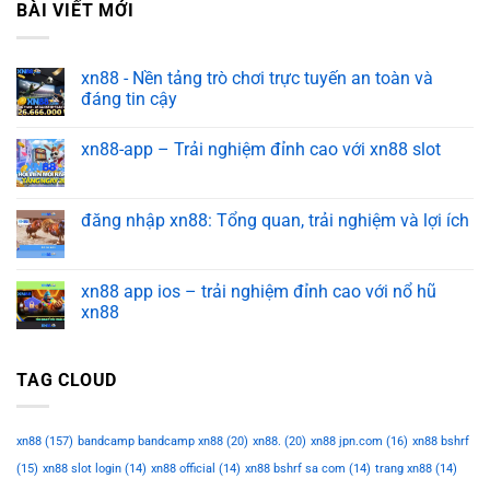
BÀI VIẾT MỚI
xn88 - Nền tảng trò chơi trực tuyến an toàn và
đáng tin cậy
xn88-app – Trải nghiệm đỉnh cao với xn88 slot
đăng nhập xn88: Tổng quan, trải nghiệm và lợi ích
xn88 app ios – trải nghiệm đỉnh cao với nổ hũ
xn88
TAG CLOUD
xn88 (157)
bandcamp bandcamp xn88 (20)
xn88. (20)
xn88 jpn.com (16)
xn88 bshrf
(15)
xn88 slot login (14)
xn88 official (14)
xn88 bshrf sa com (14)
trang xn88 (14)