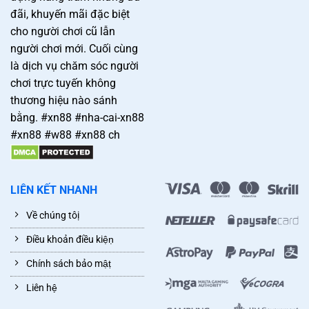
đãi, khuyến mãi đặc biệt
cho người chơi cũ lẫn
người chơi mới. Cuối cùng
là dịch vụ chăm sóc người
chơi trực tuyến không
thương hiệu nào sánh
bằng. #xn88 #nha-cai-xn88
#xn88 #w88 #xn88 ch
LIÊN KẾT NHANH
Về chúng tôị
Điều khoản điều kiệṇ
Chính sách bảo mậṭ
Liên hệ̣