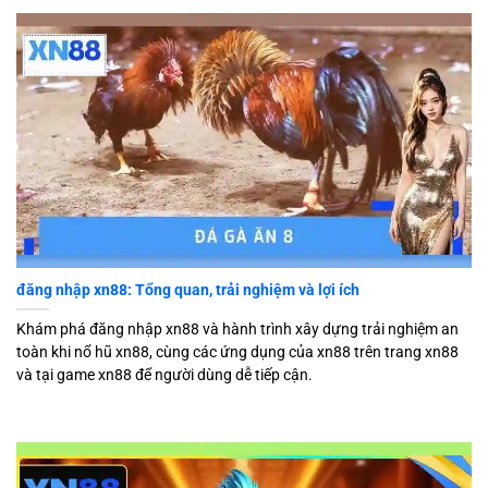
đăng nhập xn88: Tổng quan, trải nghiệm và lợi ích
Khám phá đăng nhập xn88 và hành trình xây dựng trải nghiệm an
toàn khi nổ hũ xn88, cùng các ứng dụng của xn88 trên trang xn88
và tại game xn88 để người dùng dễ tiếp cận.