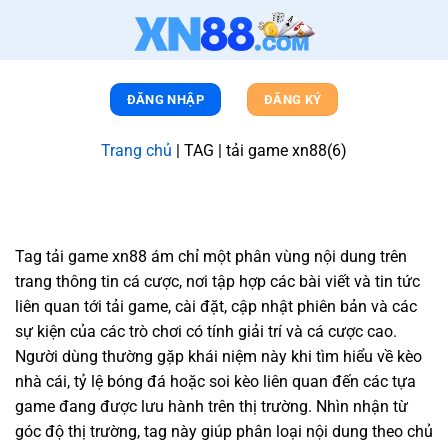
Chuyển
đến
nội
dung
ĐĂNG NHẬP
ĐĂNG KÝ
Trang chủ
|
TAG
|
tải game xn88(6)
Tag tải game xn88 ám chỉ một phân vùng nội dung trên
trang thông tin cá cược, nơi tập hợp các bài viết và tin tức
liên quan tới tải game, cài đặt, cập nhật phiên bản và các
sự kiện của các trò chơi có tính giải trí và cá cược cao.
Người dùng thường gặp khái niệm này khi tìm hiểu về kèo
nhà cái, tỷ lệ bóng đá hoặc soi kèo liên quan đến các tựa
game đang được lưu hành trên thị trường. Nhìn nhận từ
góc độ thị trường, tag này giúp phân loại nội dung theo chủ