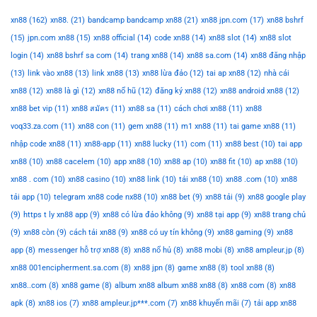
xn88 (162)
xn88. (21)
bandcamp bandcamp xn88 (21)
xn88 jpn.com (17)
xn88 bshrf
(15)
jpn.com xn88 (15)
xn88 official (14)
code xn88 (14)
xn88 slot (14)
xn88 slot
login (14)
xn88 bshrf sa com (14)
trang xn88 (14)
xn88 sa.com (14)
xn88 đăng nhập
(13)
link vào xn88 (13)
link xn88 (13)
xn88 lừa đảo (12)
tai ap xn88 (12)
nhà cái
xn88 (12)
xn88 là gì (12)
xn88 nổ hũ (12)
đăng ký xn88 (12)
xn88 android xn88 (12)
xn88 bet vip (11)
xn88 สมัคร (11)
xn88 sa (11)
cách chơi xn88 (11)
xn88
voq33.za.com (11)
xn88 con (11)
gem xn88 (11)
m1 xn88 (11)
tai game xn88 (11)
nhập code xn88 (11)
xn88-app (11)
xn88 lucky (11)
com (11)
xn88 best (10)
tai app
xn88 (10)
xn88 cacelem (10)
app xn88 (10)
xn88 ap (10)
xn88 fit (10)
ap xn88 (10)
xn88 . com (10)
xn88 casino (10)
xn88 link (10)
tải xn88 (10)
xn88 .com (10)
xn88
tải app (10)
telegram xn88 code nx88 (10)
xn88 bet (9)
xn88 tải (9)
xn88 google play
(9)
https t ly xn88 app (9)
xn88 có lừa đảo không (9)
xn88 tại app (9)
xn88 trang chủ
(9)
xn88 còn (9)
cách tải xn88 (9)
xn88 có uy tín không (9)
xn88 gaming (9)
xn88
app (8)
messenger hỗ trợ xn88 (8)
xn88 nổ hủ (8)
xn88 mobi (8)
xn88 ampleur.jp (8)
xn88 001encipherment.sa.com (8)
xn88 jpn (8)
game xn88 (8)
tool xn88 (8)
xn88..com (8)
xn88 game (8)
album xn88 album xn88 xn88 (8)
xn88 com (8)
xn88
apk (8)
xn88 ios (7)
xn88 ampleur.jp***.com (7)
xn88 khuyến mãi (7)
tải app xn88