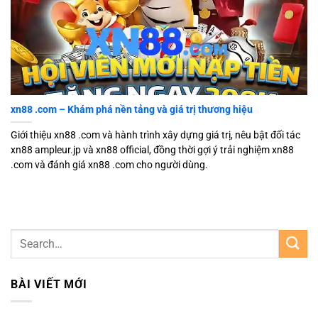
xn88 .com – Khám phá nền tảng và giá trị thương hiệu
Giới thiệu xn88 .com và hành trình xây dựng giá trị, nêu bật đối tác
xn88 ampleur.jp và xn88 official, đồng thời gợi ý trải nghiệm xn88
.com và đánh giá xn88 .com cho người dùng.
BÀI VIẾT MỚI