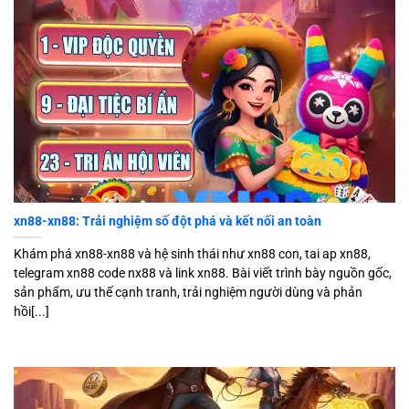
xn88-xn88: Trải nghiệm số đột phá và kết nối an toàn
Khám phá xn88-xn88 và hệ sinh thái như xn88 con, tai ap xn88,
telegram xn88 code nx88 và link xn88. Bài viết trình bày nguồn gốc,
sản phẩm, ưu thế cạnh tranh, trải nghiệm người dùng và phản
hồi[...]