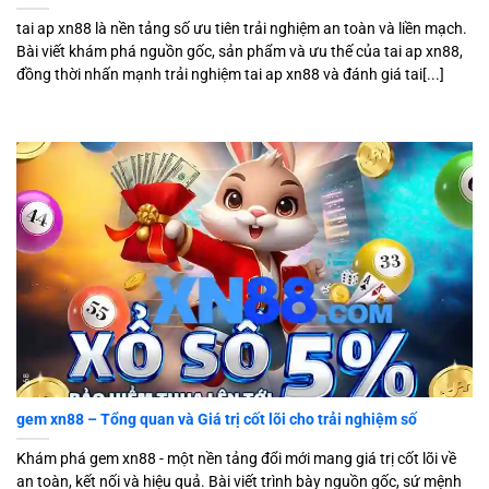
tai ap xn88 là nền tảng số ưu tiên trải nghiệm an toàn và liền mạch.
Bài viết khám phá nguồn gốc, sản phẩm và ưu thế của tai ap xn88,
đồng thời nhấn mạnh trải nghiệm tai ap xn88 và đánh giá tai[...]
gem xn88 – Tổng quan và Giá trị cốt lõi cho trải nghiệm số
Khám phá gem xn88 - một nền tảng đổi mới mang giá trị cốt lõi về
an toàn, kết nối và hiệu quả. Bài viết trình bày nguồn gốc, sứ mệnh