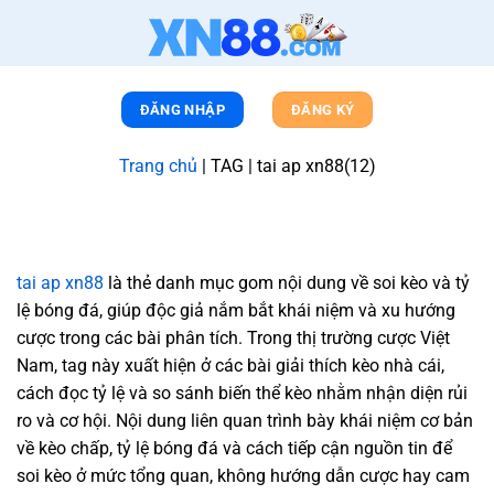
Chuyển
đến
nội
dung
ĐĂNG NHẬP
ĐĂNG KÝ
Trang chủ
|
TAG
|
tai ap xn88(12)
tai ap xn88
là thẻ danh mục gom nội dung về soi kèo và tỷ
lệ bóng đá, giúp độc giả nắm bắt khái niệm và xu hướng
cược trong các bài phân tích. Trong thị trường cược Việt
Nam, tag này xuất hiện ở các bài giải thích kèo nhà cái,
cách đọc tỷ lệ và so sánh biến thể kèo nhằm nhận diện rủi
ro và cơ hội. Nội dung liên quan trình bày khái niệm cơ bản
về kèo chấp, tỷ lệ bóng đá và cách tiếp cận nguồn tin để
soi kèo ở mức tổng quan, không hướng dẫn cược hay cam