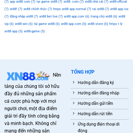
(7)
app xn88 com (7)
tại game xn88 (7)
xn88. com (7)
xn88 nhà cái (7)
xn88-official
(7)
xn88' (7)
xn88 chính thức (7)
https xn88 app normal (7)
tai xn88 (7)
xn88 app ios
(7)
đăng nhập xn88 (7)
xn88 bet live (7)
xn88 app.com (6)
trang chủ xn88 (6)
xn88
vip (6)
xn88 win (6)
tải game xn88 (6)
xn88 app com (6)
xn88 store (6)
https t lý
xn88 app (5)
xn88-game (5)
TỔNG HỢP
Nền
Hướng dẫn đăng ký
tảng
của chúng tôi sở hữu
Hướng dẫn đăng nhập
đầy đủ những sản phẩm
cá cược phù hợp với mọi
Hướng dẫn gửi tiền
người chơi, một địa điểm
Hướng dẫn rút tiền
giải trí đầy tính công bằng
và minh bạch. Không chỉ
Ứng dụng điện thoại di
mang đến những sản
động